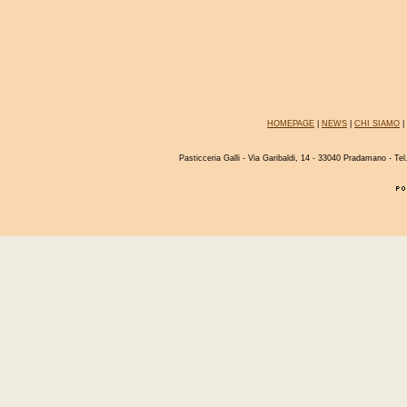
HOMEPAGE
|
NEWS
|
CHI SIAMO
|
Pasticceria Galli - Via Garibaldi, 14 - 33040 Pradamano - T